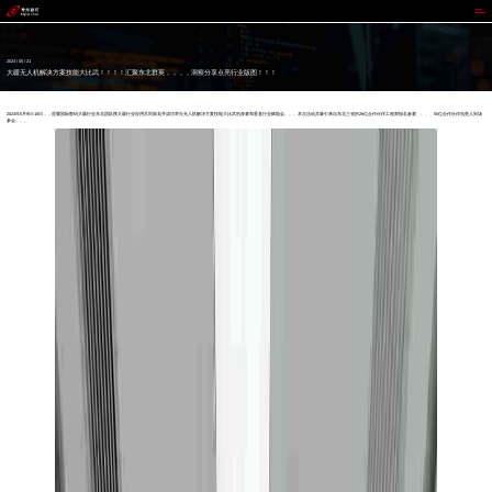
星耀国际
2024 / 05 / 21
大疆无人机解决方案技能大比武！！！！汇聚东北群英，，，，洞察分享点亮行业版图！！！
2024年5月9日-10日，，星耀国际数码大疆行业东北团队携大疆行业应用共同策划并成功举办无人机解决方案技能大比武热身赛和垂直行业赋能会。。。本次活动共吸引来自东北三省的26位合作伙伴工程师报名参赛、、、、55位合作伙伴负责人到场
参会。。。