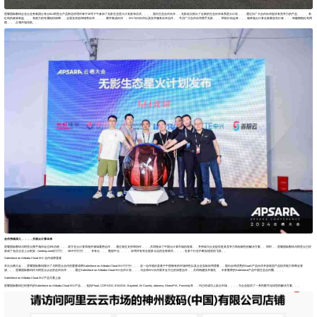
星耀国际数码企业云业务集团公有云BU阿里云产品部总经理许林于20号下午参加了无影生态星火计划发布仪式。。。。面向生态合作伙伴，，无影此次推出了全新的生态伙伴体系星火计划，，，通过向广大合作伙伴提供有竞争力的产品、、、、有
红利的政策权益、、、有效力的专属组织保障，，全面支持咨询销售伙伴、、、、硬件集成伙伴、、ISV与SI伙伴以及技术服务伙伴合作，，号召广大合作伙伴携手无影、、、即刻行动起来，，，做终端云计算全新赛道先行者，，，积极拥抱红利周
期，，，占领市场先机。。
合作持续深入，，，，共筑云计算未来
星耀国际数码与阿里云携手相伴走过8年历程，，，双方在云计算和相关领域紧密合作，，通过相互支持和协作，，，共同推动了中国云计算市场的发展，，并持续为企业提供更具竞争力和创新性的解决方案。。同时，，星耀国际数码与阿里云已经
形成了包含企业上云框架（landing zone)、、MSP、、、专有云、、、数据中台、、、、应用开发等全面多元化的业务模式，，，，在多个行业不断实现质的飞跃。。
Salesforce on Alibaba Cloud ISV 合作成果显著
本次云栖大会，，星耀国际数码展示了与阿里云合作的重要成果Salesforce on Alibaba Cloud ISV。。。这一合作项目是基于中国独有的市场特性以及企业实际应用需要，，面向全球优秀的SaaS产品伙伴开放底层产品技术能力和商业资
源。。。星耀国际数码作为阿里云认证的合作伙伴，，，通过Salesforce on Alibaba Cloud ISV合作计划，，，与全球ISV伙伴展开全方位的深度合作，，共同构建技术领先、、丰富繁荣的Salesforce产品中国生态合作圈。。。。
Salesforce on Alibaba Cloud ISV产品方案上架
星耀国际数码已经签约的Salesforce on Alibaba Cloud ISV产品，，包括Plauti, COPADO, ENOSIX, Bayretail, IN Country, odaseva, SharinPIX, Proximity等，，均已经成功上架云市场，，，，为企业提供了一系列数字化转型的解决方案。。。