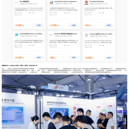
星耀国际问学：企业级GenAI，，，智启未来每一程
当前，，，生成式人工智能正处于快速变革和更新迭代关键时期，，，，企业侧需求释放呼唤更有效的场景着陆。。。。星耀国际数码在本次云栖大会上展示了AI原生赋能平台星耀国际问学。。。通过星耀国际问学平台，，，星耀国际数码帮助企
业把握在落地大模型时候所遇到的四个关键要素：算力、、模型、、、知识、、应用，，，从而助力企业降低大模型落地使用的技术门槛，，使其得以在安全、、、合规的环境下，，，，聚焦自己的业务，，更轻松地使用生成式AI。。。星
耀国际问学具有三个功能模块：分别是Agent工程、、、企业知识治理、、、、模型训练与管理，，，，模块间独立工作又相互协同，，，为行业客户提供从算力、、模型管理到AI应用开发管理的全栈式落地解决方案。。。